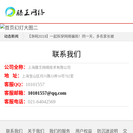
动态新闻
【净网2019】一起拆穿网络骗局！同一天，多名家长被
骗，警察蜀黍带你识套路
联系我们
【净网2019】12家企业因违反网络安全管理规定被上海
公安网安部门依法查处!
公司全称：
上海滕王网络技术有限公司
上海警方破获一制售假普洱茶案 涉案金额高达1.3亿
地 址：
上海宝山区月川路33弄16号702室
元！
客服
QQ
：
10101557
全新联网对战模式开启
客服邮箱：
10101557@qq.com
模拟赛车《疯狂车神对战版》找联运
客服电话：
021-64042569
疯狂车神对战版V1.0正式发布
超酷炫赛车游戏《疯狂车神对战版》
联系我们
关于我们
我们的服务
用户权益
防沉迷说明
交