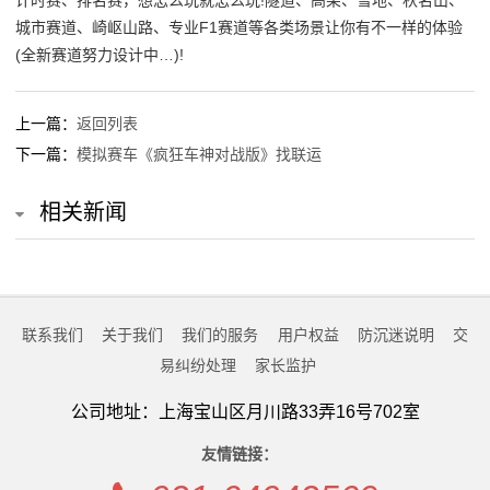
计时赛、排名赛，想怎么玩就怎么玩!隧道、高架、雪地、秋名山、
城市赛道、崎岖山路、专业F1赛道等各类场景让你有不一样的体验
(全新赛道努力设计中…)!
上一篇：
返回列表
下一篇：
模拟赛车《疯狂车神对战版》找联运
相关新闻
联系我们
关于我们
我们的服务
用户权益
防沉迷说明
交
易纠纷处理
家长监护
公司地址：上海宝山区月川路33弄16号702室
友情链接：