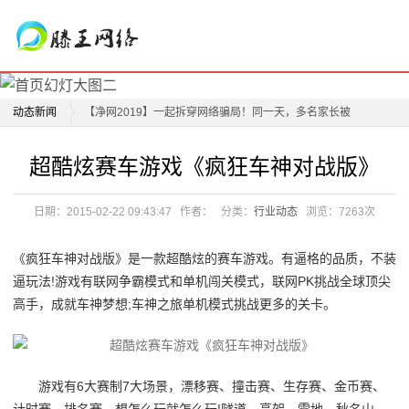
动态新闻
【净网2019】一起拆穿网络骗局！同一天，多名家长被
骗，警察蜀黍带你识套路
超酷炫赛车游戏《疯狂车神对战版》
【净网2019】12家企业因违反网络安全管理规定被上海
公安网安部门依法查处!
日期：2015-02-22 09:43:47
作者：
分类：
行业动态
浏览：
7263次
上海警方破获一制售假普洱茶案 涉案金额高达1.3亿
元！
《疯狂车神对战版》是一款超酷炫的赛车游戏。有逼格的品质，不装
全新联网对战模式开启
逼玩法!游戏有联网争霸模式和单机闯关模式，联网PK挑战全球顶尖
高手，成就车神梦想;车神之旅单机模式挑战更多的关卡。
模拟赛车《疯狂车神对战版》找联运
疯狂车神对战版V1.0正式发布
超酷炫赛车游戏《疯狂车神对战版》
游戏有6大赛制7大场景，漂移赛、撞击赛、生存赛、金币赛、